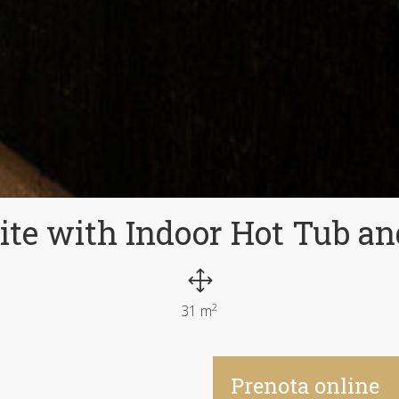
ite with Indoor Hot Tub an
2
31 m
Prenota online