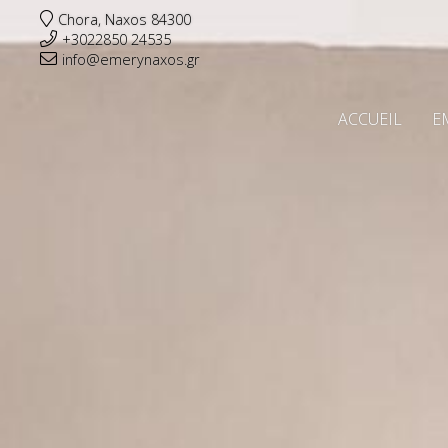
Chora, Naxos 84300
+3022850 24535
info@emerynaxos.gr
ACCUEIL
E