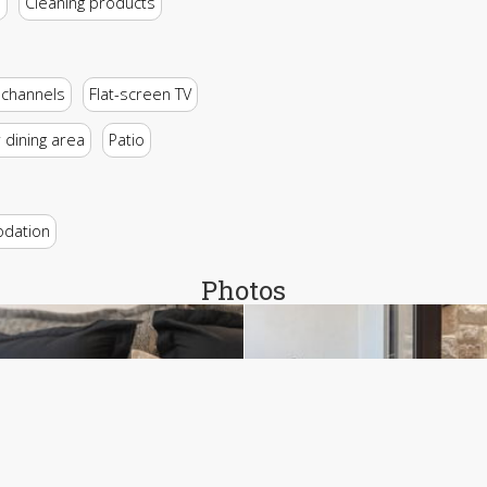
e
Cleaning products
e channels
Flat-screen TV
dining area
Patio
odation
Photos