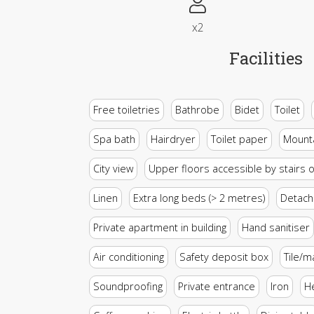
x2
Facilities
Free toiletries
Bathrobe
Bidet
Toilet
Spa bath
Hairdryer
Toilet paper
Mounta
City view
Upper floors accessible by stairs o
Linen
Extra long beds (> 2 metres)
Detac
Private apartment in building
Hand sanitiser
Air conditioning
Safety deposit box
Tile/m
Soundproofing
Private entrance
Iron
H