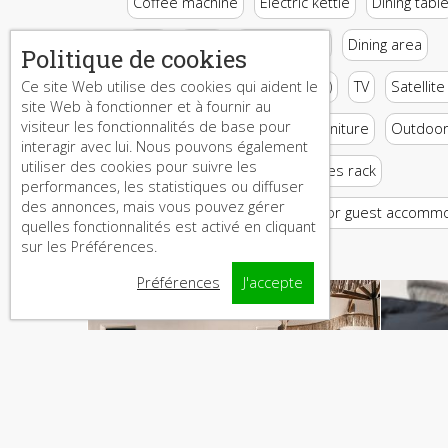
Coffee machine
Electric kettle
Dining tabl
Sofa
Desk
Seating Area
Dining area
Politique de cookies
Streaming service (like Netflix)
TV
Satellit
Ce site Web utilise des cookies qui aident le
site Web à fonctionner et à fournir au
visiteur les fonctionnalités de base pour
Fax
Balcony
Outdoor furniture
Outdoor 
interagir avec lui. Nous pouvons également
utiliser des cookies pour suivre les
Socket near the bed
Clothes rack
performances, les statistiques ou diffuser
des annonces, mais vous pouvez gérer
Single-room air conditioning for guest accomm
quelles fonctionnalités est activé en cliquant
sur les Préférences.
Préférences
J'accepte